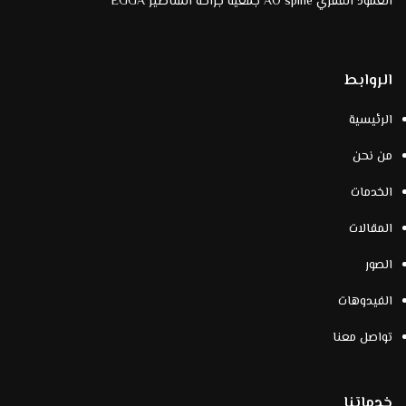
العمود الفقري AO spine جمعية جراحة المناظير EGGA
الروابط
الرئيسية
من نحن
الخدمات
المقالات
الصور
الفيدوهات
تواصل معنا
خدماتنا