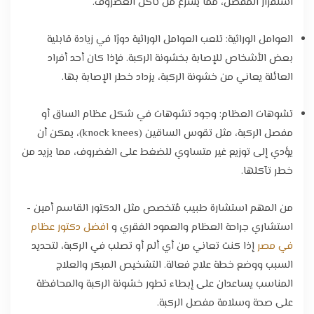
استقرار المفصل، مما يسرع من تآكل الغضروف.
العوامل الوراثية: تلعب العوامل الوراثية دورًا في زيادة قابلية
بعض الأشخاص للإصابة بخشونة الركبة. فإذا كان أحد أفراد
العائلة يعاني من خشونة الركبة، يزداد خطر الإصابة بها.
تشوهات العظام: وجود تشوهات في شكل عظام الساق أو
مفصل الركبة، مثل تقوس الساقين (knock knees)، يمكن أن
يؤدي إلى توزيع غير متساوي للضغط على الغضروف، مما يزيد من
خطر تآكلها.
من المهم استشارة طبيب مُتخصص مثل الدكتور القاسم أمين -
استشاري جراحة العظام والعمود الفقري و
افضل دكتور عظام
في مصر
إذا كنت تعاني من أي ألم أو تصلب في الركبة، لتحديد
السبب ووضع خطة علاج فعالة. التشخيص المبكر والعلاج
المناسب يساعدان على إبطاء تطور خشونة الركبة والمحافظة
على صحة وسلامة مفصل الركبة.