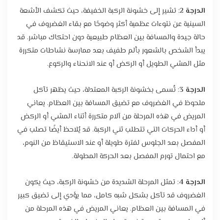
الدرجة 2
: تشير إلى خشونة الركبة الخفيفة، حيث تكشف الأشعة
السينية عن نتوءات عظمية أكثر وضوحًا مع بقاء الغضروف في
حالة جيدة والمسافة بين العظام طبيعية دون احتكاك مباشر. قد
يبدأ الشخص بالشعور بألم طفيف بعد ممارسة نشاطات متكررة
مثل المشي الطويل أو الركض أو عند الانحناء والركوع.
الدرجة 3
: تُسمى بخشونة الركبة المعتدلة، حيث يظهر تآكل
ملحوظ في الغضروف مع تضيق المسافة بين العظام. يعاني
المريض في هذه المرحلة من آلام متكررة أثناء المشي أو الركض
أو أداء الحركات التي تتطلب ثني الركبة. قد يُلاحظ أيضًا تصلب في
المفصل بعد الجلوس لفترة طويلة أو عند الاستيقاظ من النوم،
مع احتمال تورم المفصل بعد الحركة المطولة.
الدرجة 4
: تمثل المرحلة الشديدة من خشونة الركبة، حيث يكون
الغضروف قد تآكل بشكل شبه كامل، مما يؤدي إلى تضيق كبير
في المسافة بين العظام. يعاني المريض في هذه المرحلة من