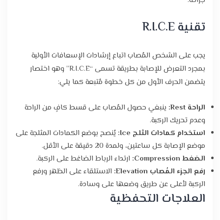
جراحة:
تقنية R.I.C.E
يجب على الشخص المُصاب اتباع إرشادات الإسعافات الأولية
بمجرد التعرض للإصابة بطريقة تسمى “R.I.C.E” وهو اختصار
يتضمن الحرف الأول من كل خطوة مُتبعة كما يلي:
الراحة Rest:
ينبغي حصول المُصاب على قسط كافٍ من الراحة
وعدم تحريك الركبة.
استخدام كمادات الثلج Ice:
يُنصح بوضع الكمادات المثلجة على
موضع الإصابة كل ساعتين، ولمدة 20 دقيقة على الأقل.
الضغط Compression:
ارتداء الرباط الضاغط على الركبة.
رفع الجزء المُصاب Elevation:
الاستلقاء على الظهر ورفع
الركبة لأعلى عن طريق وضعها على وسادة.
العلاجات التحفظية